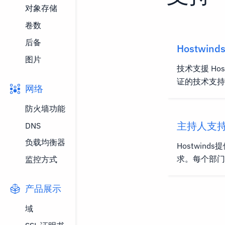
对象存储
卷数
后备
Hostwi
图片
技术支援 Ho
证的技术支持
网络
题，Hostw
件或任何类
防火墙功能
Hostwin
主持人支
DNS
的支持。 营
负载均衡器
Hostwin
Hostwin
求。每个部
监控方式
们每天开放
道去哪里和期
（24/7,3
24/7/365通
供以下列表时，
产品展示
间保证：99.9999％ 电
24/7和每周
域
99.9999％ 硬件更换保证：1小时或更少 支持
和365天为36
渠道 我们知