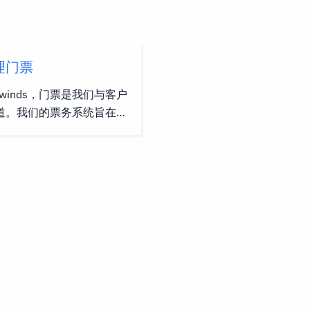
理门票
twinds，门票是我们与客户
道。我们的票务系统旨在提
的方法来管理客户查询，按
异性对其进行分类。我们的
，并以最有效和有效的方式
确的解决方案。 为什么主
twinds使用票务系统有效地
术支持的客户查询。这是主
些原因： 效率： 票务系
能够及时且有条理地对客户查询
户查询。这有助于减少响应
并提高客户满意度。 责