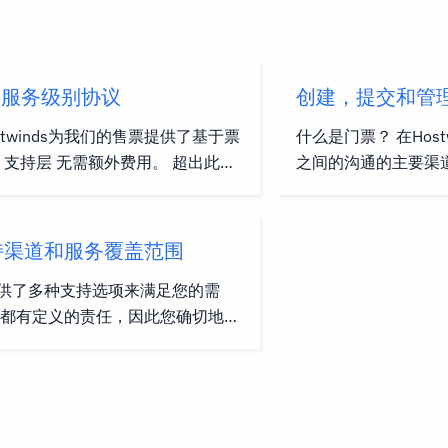
nds服务级别协议
创建，提交和管
stwinds为我们的售票提供了基于票
什么是门票？ 在Hos
 支持层 无需额外费用。 超出此问
之间的沟通的主要渠
inds不提供对自定义脚本，第三方软
供一种简化和有组织
型的开发相关工作的支持。
部门，日期和任务特
ds也不提供对第三方提供商持有的服务
目标是迅速做出回应
持渠道和服务覆盖范围
业时间 任何假期都没有关闭
为客户的问题提供正
ds提供了多种支持选项来满足您的需
ds，以更好地为全球客户提供服务。我
持人使用门票？ Hos
门都有定义的责任，因此您确切地知
二十四小时，每年三百六十五天
管理销售，计费和技
望什么。 所有托管服务都包括：
65天/年）。 当特定类型的支持类型提
机风使用票务系统的一
过实时聊天和门票访问 网络正常时
详细信息： Live Chat支持每周
统使Hostwinds
源正常时间保证：
365天提供 票务支持每周全天24/7
进行优先级和管理客
5天 结算支持从8...
时间，简化支持操作
道问题和问题可能以不同的方式出