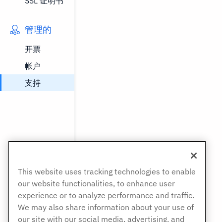
SSL 证明书
现，这就是
您的情况的
管理的
案，选择正
开票
除的指导，
求。这有助
帐户
更快，更准确。
支持
This website uses tracking technologies to enable
our website functionalities, to enhance user
experience or to analyze performance and traffic.
We may also share information about your use of
our site with our social media, advertising, and