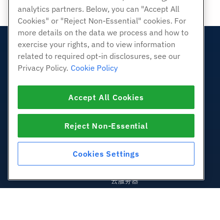
analytics partners. Below, you can "Accept All
Cookies" or "Reject Non-Essential" cookies. For
more details on the data we process and how to
exercise your rights, and to view information
产品展示
related to required opt-in disclosures, see our
虚拟主机
Privacy Policy.
Cookie Policy
企业主机
转销商托管
Accept All Cookies
白标经销商
管理Linux VPS
Reject Non-Essential
非托管Linux VPS
管理Windows. VPS
Cookies Settings
非托管Windows VPS
云服务器
负载均衡器
块存储