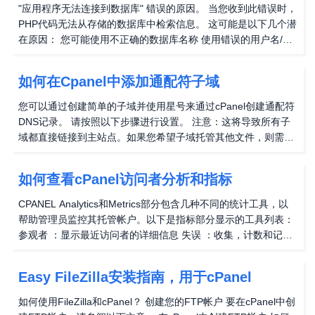
FTP帐户 单击要连接的帐户旁边的配置FTP帐户...
"应用程序无法连接到数据库" 错误的原因。 当您收到此错误时，
PHP代码无法从存储的数据库中检索信息。 这可能是以下几个潜
在原因： 您可能使用不正确的数据库名称 使用错误的用户名/密
码 使用不正确的数据库主机 数据库本身可能甚至损坏。 通过显
示" 错误建立数据库连接" ，此错误通常会在您讨论的网站时显
如何在Cpanel中添加通配符子域
现。 如何修复" 应用程序无法连接到数据库" 错误。 如果您收到
此数据库错误，您可以尝试这些步骤来解决此问题： 确保您在数
您可以通过创建简单的子域并使用星号来通过cPanel创建通配符
据库名称（USERNME_DATABASENAME）之前添加了MySQL
DNS记录。 请按照以下步骤进行设置。 注意：这将导致所有子
用户名...
域都直接链接到主站点。如果您希望子域托管其他文件，则需要
删除记录。 第1步： 登录到您的cPanel帐户（请参阅 如何访问
cPanel 如果不熟悉如何） 第2步： 转到您的域部分，然后选择
如何查看cPanel访问者分析和指标
子域 第三步： 在" 子域" 文本框中，输入星号" *" 符号 "*" 表示您
希望子域的所有文件（子目录）应用通配符DNS 第4步： 从" 下
CPANEL Analytics和Metrics部分包含几种不同的统计工具，以
拉列表" 中选择域名要关联通配符子域，然后按Tab To自动完成
帮助管理员监控其托管帐户。以下是指标部分显示的工具列表：
文档根 步骤5：...
参观者 ：显示最近访问者的详细信息 失误 ：收集，计数和记录
您的帐户为访客产生的错误 流量 ：详细说明使用的带宽和从您
的帐户转移数据的数据量 原始访问 ：在详细报告中显示访问者
Easy FileZilla安装指南，用于cPanel
从您的托管帐户访问的文件 Awstats ：Awstats通过关于您网站
访问者的视觉统计数据产生全面的信息 模拟统计 ：一个快速轻
如何使用FileZilla和cPanel？ 创建您的FTP帐户 要在cPanel中创
薄的统计视图，总结了访问您网站的所有人，让您知道您的用户