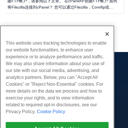
建FTP帐户，请参阅以下文章。 在cPanel中创建FTP帐户 如何
来自哪里 Webalizer...
将Filezilla连接到cPanel？ 您可以通过Filezilla，Coreftp或
Cyberduck连接您的帐户并通过FTP访问您的网站。当然，您可
以使用所需的任何FTP程序，但这些是CPanel提供自动魔术即时
设置文件的三个。如果您使用其他程序，您需要手动设置。 手动
...
1
9
配置Filezilla 下载 Filezilla 并将其安装在您的PC上 打开
Filezilla...
This website uses tracking technologies to enable
our website functionalities, to enhance user
experience or to analyze performance and traffic.
We may also share information about your use of
产品展示
our site with our social media, advertising, and
虚拟主机
analytics partners. Below, you can "Accept All
服务
企业主机
Cookies" or "Reject Non-Essential" cookies. For
网站迁移
more details on the data we process and how to
转销商托管
社区
exercise your rights, and to view information
白标经销商
产品资料
公司
related to required opt-in disclosures, see our
管理Linux VPS
教程
Privacy Policy.
Cookie Policy
关于我们
非托管Linux VPS
法律
博客
联系我们
管理Windows. VPS
服务条款
支持