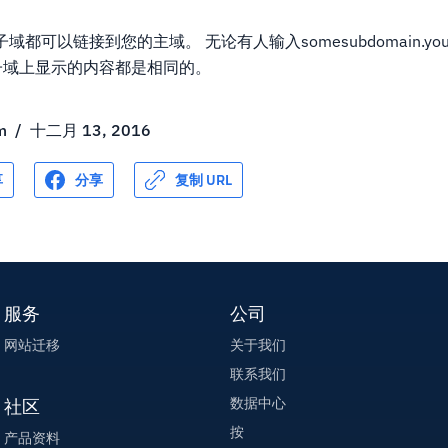
都可以链接到您的主域。 无论有人输入somesubdomain.yourd
om，子域上显示的内容都是相同的。
m
/
十二月 13, 2016
享
分享
复制 URL
服务
公司
网站迁移
关于我们
联系我们
数据中心
社区
按
产品资料