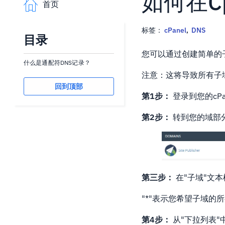
如何在C
首页
标签：
cPanel
,
DNS
目录
您可以通过创建简单的子
什么是通配符DNS记录？
注意：这将导致所有子
回到顶部
第1步：
登录到您的cP
第2步：
转到您的域部
第三步：
在"子域"文本
"*"表示您希望子域的
第4步：
从"下拉列表"