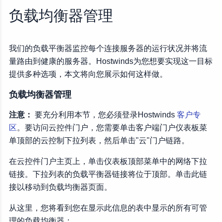
编辑负载平衡器
负载均衡器管理
交通规则
后端服务器
我们的负载平衡器监控每个连接服务器的运行状况并将流
高级选项
量路由到健康的服务器。Hostwinds为您想要实现这一目标
倾听者规则
提供多种选项，本文将向您展示如何这样做。
负载均衡器管理
注意：
要充分利用本节，您必须登录Hostwinds
客户专
区
。要访问云控件门户，您需要单击客户端门户仪表板菜
单顶部的云控制下拉列表，然后单击"云"门户链路。
在云控件门户主页上，单击仪表板顶部菜单中的网络下拉
链接。下拉列表的负载平衡器链接将位于顶部。单击此链
接以移动到负载均衡器页面。
从这里，您将看到您在显示此信息的表中显示的所有可管
理的负载均衡器：