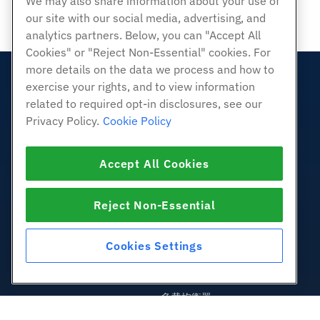
We may also share information about your use of
our site with our social media, advertising, and
analytics partners. Below, you can "Accept All
Cookies" or "Reject Non-Essential" cookies. For
more details on the data we process and how to
exercise your rights, and to view information
产品展示
related to required opt-in disclosures, see our
虚拟主机
Privacy Policy.
Cookie Policy
企业主机
转销商托管
Accept All Cookies
白标经销商
管理Linux VPS
Reject Non-Essential
非托管Linux VPS
管理Windows. VPS
Cookies Settings
非托管Windows VPS
云服务器
负载均衡器
块存储