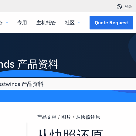
登录
务
专用
主机托管
社区
Quote Request
inds 产品资料
产品文档
/
图片
/
从快照还原
从快照还原