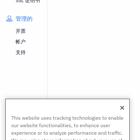
SSL 证明书
管理的
开票
帐户
支持
This website uses tracking technologies to enable
our website functionalities, to enhance user
experience or to analyze performance and traffic.