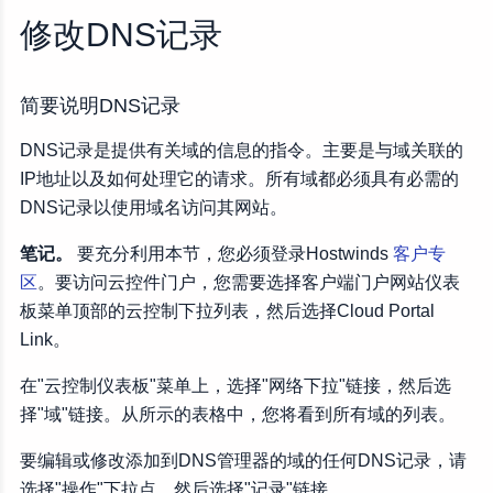
一个记录
修改DNS记录
AAAA记录
MX记录
简要说明DNS记录
CNAME记录
SRV记录
DNS记录是提供有关域的信息的指令。主要是与域关联的
IP地址以及如何处理它的请求。所有域都必须具有必需的
SPF记录
DNS记录以使用域名访问其网站。
TXT记录
NS记录
笔记。
要充分利用本节，您必须登录Hostwinds
客户专
PTR记录
区
。要访问云控件门户，您需要选择客户端门户网站仪表
DNSKEY记录
板菜单顶部的云控制下拉列表，然后选择Cloud Portal
DS记录
Link。
NAPTR记录
在"云控制仪表板"菜单上，选择"网络下拉"链接，然后选
SSHFP记录
择"域"链接。从所示的表格中，您将看到所有域的列表。
TLSA记录
要编辑或修改添加到DNS管理器的域的任何DNS记录，请
URI记录
选择"操作"下拉点，然后选择"记录"链接。