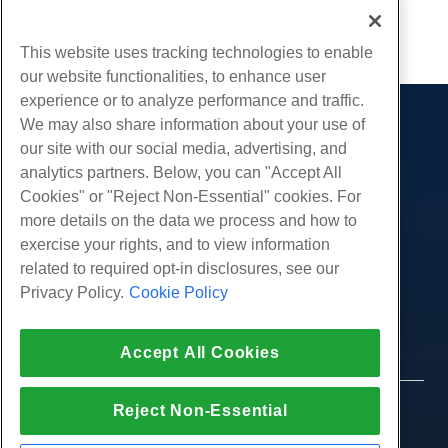
复制 URL
This website uses tracking technologies to enable
our website functionalities, to enhance user
experience or to analyze performance and traffic.
We may also share information about your use of
产品展示
our site with our social media, advertising, and
虚拟主机
analytics partners. Below, you can "Accept All
服务
企业主机
Cookies" or "Reject Non-Essential" cookies. For
网站迁移
more details on the data we process and how to
转销商托管
社区
exercise your rights, and to view information
白标经销商
产品资料
公司
related to required opt-in disclosures, see our
管理Linux VPS
教程
Privacy Policy.
Cookie Policy
关于我们
非托管Linux VPS
法律
博客
联系我们
管理Windows. VPS
服务条款
支持
数据中心
Accept All Cookies
非托管Windows VPS
隐私政策
按
在线聊天
云服务器
执法
代理商计划
创建工单
Reject Non-Essential
© 2010-2026 Hostwinds, 一种 HostPapa Inc. 公司。
负载均衡器
加盟协议
版权所有。
给我们发邮件
块存储