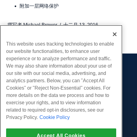
附加一层网络保护
撰写者
Michael Brower
/
十二月 13, 2016
复制 URL
This website uses tracking technologies to enable
our website functionalities, to enhance user
experience or to analyze performance and traffic.
We may also share information about your use of
产品展示
our site with our social media, advertising, and
虚拟主机
analytics partners. Below, you can "Accept All
服务
企业主机
Cookies" or "Reject Non-Essential" cookies. For
网站迁移
more details on the data we process and how to
转销商托管
社区
exercise your rights, and to view information
白标经销商
产品资料
公司
related to required opt-in disclosures, see our
管理Linux VPS
教程
Privacy Policy.
Cookie Policy
关于我们
非托管Linux VPS
法律
博客
联系我们
管理Windows. VPS
服务条款
支持
数据中心
Accept All Cookies