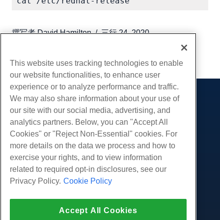
撰写者
David Hamilton
/
三行 24, 2020
复制 URL
This website uses tracking technologies to enable
our website functionalities, to enhance user
experience or to analyze performance and traffic.
We may also share information about your use of
产品展示
our site with our social media, advertising, and
虚拟主机
analytics partners. Below, you can "Accept All
服务
企业主机
Cookies" or "Reject Non-Essential" cookies. For
网站迁移
more details on the data we process and how to
转销商托管
社区
exercise your rights, and to view information
白标经销商
产品资料
公司
related to required opt-in disclosures, see our
管理Linux VPS
教程
Privacy Policy.
Cookie Policy
关于我们
非托管Linux VPS
法律
博客
联系我们
管理Windows. VPS
服务条款
支持
数据中心
Accept All Cookies
非托管Windows VPS
隐私政策