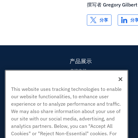
撰写者
Gregory Gilbert
分享
分
产品展示
虚拟主机
企业主机
This website uses tracking technologies to enable
转销商托管
our website functionalities, to enhance user
白标经销商
experience or to analyze performance and traffic.
管理Linux VPS
We may also share information about your use of
非托管Linux VPS
our site with our social media, advertising, and
管理Windows. VPS
analytics partners. Below, you can "Accept All
Cookies" or "Reject Non-Essential" cookies. For
非托管Windows VPS