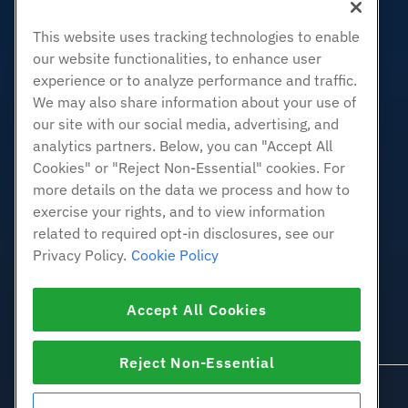
企业主机
转销商托管
This website uses tracking technologies to enable
our website functionalities, to enhance user
白标经销商
experience or to analyze performance and traffic.
管理Linux VPS
We may also share information about your use of
非托管Linux VPS
our site with our social media, advertising, and
管理Windows. VPS
analytics partners. Below, you can "Accept All
Cookies" or "Reject Non-Essential" cookies. For
非托管Windows VPS
more details on the data we process and how to
云服务器
exercise your rights, and to view information
负载均衡器
related to required opt-in disclosures, see our
块存储
Privacy Policy.
Cookie Policy
对象存储
SSL 证明书
Accept All Cookies
Web应用程序托管
Reject Non-Essential