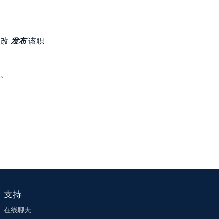
更改
发布
该职
队。
支持
在线聊天