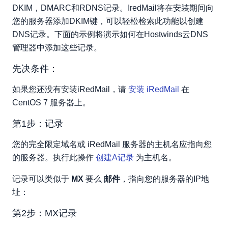
DKIM，DMARC和RDNS记录。IredMail将在安装期间向
第3步：SPF记录
您的服务器添加DKIM键，可以轻松检索此功能以创建
第4步：DKIM记录
DNS记录。下面的示例将演示如何在Hostwinds云DNS
第5步：DMARC录制
管理器中添加这些记录。
第6步：RDNS
结论：
先决条件：
如果您还没有安装iRedMail，请
安装 iRedMail
在
CentOS 7 服务器上。
第1步：记录
您的完全限定域名或 iRedMail 服务器的主机名应指向您
的服务器。执行此操作
创建A记录
为主机名。
记录可以类似于
MX
要么
邮件
，指向您的服务器的IP地
址：
第2步：MX记录