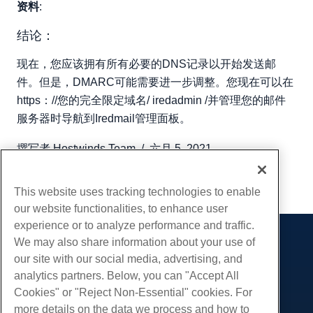
资料
:
结论：
现在，您应该拥有所有必要的DNS记录以开始发送邮
件。但是，DMARC可能需要进一步调整。您现在可以在
https：//您的完全限定域名/ iredadmin /并管理您的邮件
服务器时导航到Iredmail管理面板。
撰写者
Hostwinds Team
/
六月 5, 2021
复制 URL
This website uses tracking technologies to enable
our website functionalities, to enhance user
experience or to analyze performance and traffic.
We may also share information about your use of
产品展示
our site with our social media, advertising, and
虚拟主机
analytics partners. Below, you can "Accept All
服务
企业主机
Cookies" or "Reject Non-Essential" cookies. For
网站迁移
more details on the data we process and how to
转销商托管
社区