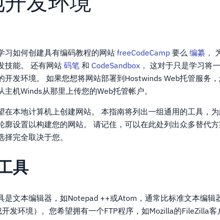
地开发环境
学习如何创建具有编码教程的网站
freeCodeCamp
要么
编纂，
发技能。 还有网站
码笔
和
CodeSandbox，
这对于只是学习将一
开发环境。 如果您想将网站部署到Hostwinds Web托管服务
主机Winds从那里上传您的Web托管帐户。
望在本地计算机上创建网站。 本指南将列出一组通用的工具，
轮廓设置以构建您的网站。 请记住，可以在此处列出众多替代
选择完全取决于您。
工具
是文本编辑器，如Notepad ++或Atom，通常比标准文本编
发环境）。您希望拥有一个FTP程序，如Mozilla的FileZill