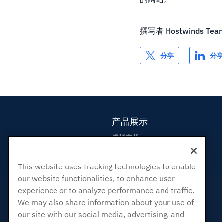
撰写者
Hostwinds Tea
分享
分
产品展示
虚拟主机
企业主机
转销商托管
This website uses tracking technologies to enable
our website functionalities, to enhance user
白标经销商
experience or to analyze performance and traffic.
管理Linux VPS
We may also share information about your use of
非托管Linux VPS
our site with our social media, advertising, and