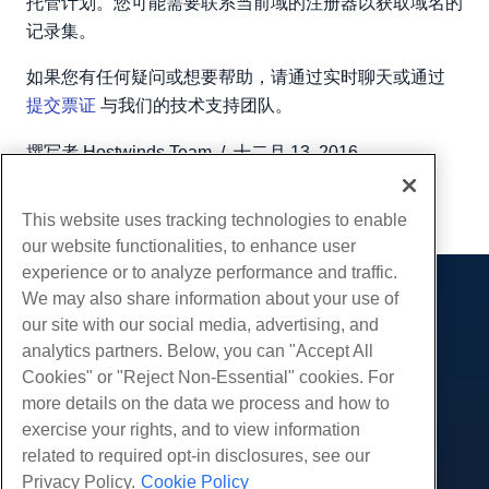
托管计划。您可能需要联系当前域的注册器以获取域名的
记录集。
如果您有任何疑问或想要帮助，请通过实时聊天或通过
提交票证
与我们的技术支持团队。
撰写者
Hostwinds Team
/
十二月 13, 2016
复制 URL
This website uses tracking technologies to enable
our website functionalities, to enhance user
experience or to analyze performance and traffic.
We may also share information about your use of
产品展示
our site with our social media, advertising, and
虚拟主机
analytics partners. Below, you can "Accept All
服务
企业主机
Cookies" or "Reject Non-Essential" cookies. For
网站迁移
more details on the data we process and how to
转销商托管
社区
exercise your rights, and to view information
白标经销商
产品资料
公司
related to required opt-in disclosures, see our
管理Linux VPS
教程
Privacy Policy.
Cookie Policy
关于我们