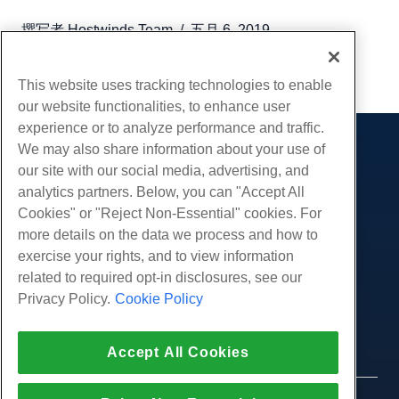
撰写者
Hostwinds Team
/
五月 6, 2019
复制 URL
This website uses tracking technologies to enable
our website functionalities, to enhance user
experience or to analyze performance and traffic.
We may also share information about your use of
产品展示
our site with our social media, advertising, and
虚拟主机
analytics partners. Below, you can "Accept All
服务
企业主机
Cookies" or "Reject Non-Essential" cookies. For
网站迁移
more details on the data we process and how to
转销商托管
社区
exercise your rights, and to view information
白标经销商
产品资料
公司
related to required opt-in disclosures, see our
管理Linux VPS
教程
Privacy Policy.
Cookie Policy
关于我们
非托管Linux VPS
法律
博客
联系我们
管理Windows. VPS
服务条款
支持
数据中心
Accept All Cookies
非托管Windows VPS
隐私政策
按
在线聊天
云服务器
执法