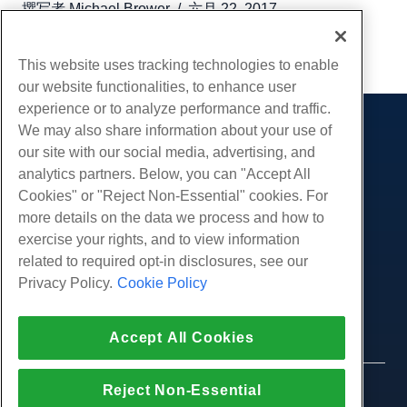
撰写者
Michael Brower
/
六月 22, 2017
复制 URL
This website uses tracking technologies to enable
our website functionalities, to enhance user
experience or to analyze performance and traffic.
We may also share information about your use of
产品展示
our site with our social media, advertising, and
虚拟主机
analytics partners. Below, you can "Accept All
服务
企业主机
Cookies" or "Reject Non-Essential" cookies. For
网站迁移
more details on the data we process and how to
转销商托管
社区
exercise your rights, and to view information
白标经销商
产品资料
公司
related to required opt-in disclosures, see our
管理Linux VPS
教程
Privacy Policy.
Cookie Policy
关于我们
非托管Linux VPS
法律
博客
联系我们
管理Windows. VPS
服务条款
支持
数据中心
Accept All Cookies
非托管Windows VPS
隐私政策
按
在线聊天
云服务器
执法
代理商计划
创建工单
Reject Non-Essential
© 2010-2026 Hostwinds, 一种 HostPapa Inc. 公司。
负载均衡器
加盟协议