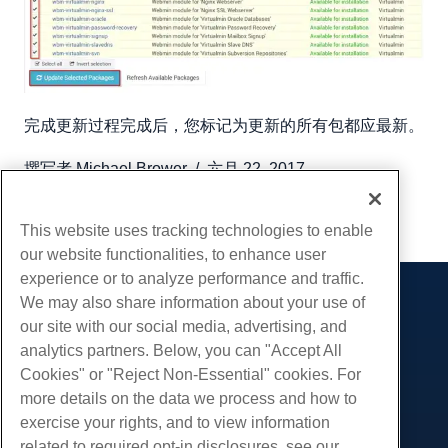
完成更新过程完成后，您标记为更新的所有包都应最新。
撰写者
Michael Brower
/
六月 22, 2017
复制 URL
This website uses tracking technologies to enable
our website functionalities, to enhance user
experience or to analyze performance and traffic.
We may also share information about your use of
产品展示
our site with our social media, advertising, and
虚拟主机
analytics partners. Below, you can "Accept All
服务
企业主机
Cookies" or "Reject Non-Essential" cookies. For
网站迁移
more details on the data we process and how to
转销商托管
社区
exercise your rights, and to view information
白标经销商
产品资料
公司
related to required opt-in disclosures, see our