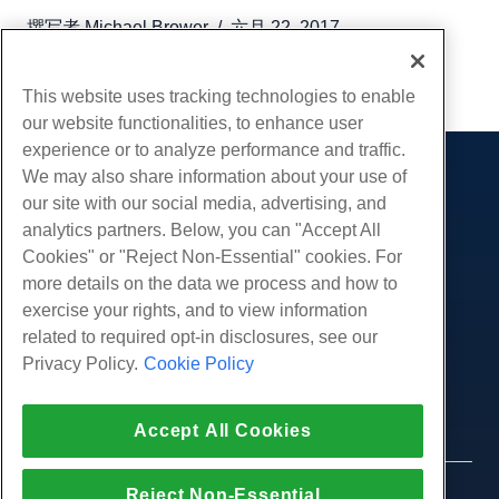
撰写者
Michael Brower
/
六月 22, 2017
复制 URL
This website uses tracking technologies to enable
our website functionalities, to enhance user
experience or to analyze performance and traffic.
We may also share information about your use of
产品展示
our site with our social media, advertising, and
虚拟主机
analytics partners. Below, you can "Accept All
服务
企业主机
Cookies" or "Reject Non-Essential" cookies. For
网站迁移
more details on the data we process and how to
转销商托管
社区
exercise your rights, and to view information
白标经销商
产品资料
公司
related to required opt-in disclosures, see our
管理Linux VPS
教程
Privacy Policy.
Cookie Policy
关于我们
非托管Linux VPS
法律
博客
联系我们
管理Windows. VPS
服务条款
支持
数据中心
Accept All Cookies
非托管Windows VPS
隐私政策
按
在线聊天
云服务器
执法
代理商计划
创建工单
Reject Non-Essential
© 2010-2026 Hostwinds, 一种 HostPapa Inc. 公司。