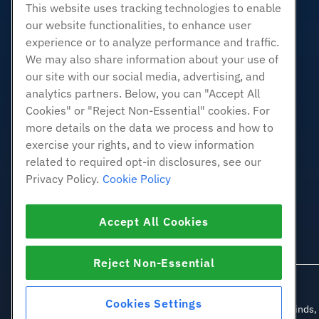
转销商托管
This website uses tracking technologies to enable
our website functionalities, to enhance user
白标经销商
experience or to analyze performance and traffic.
管理Linux VPS
We may also share information about your use of
非托管Linux VPS
our site with our social media, advertising, and
管理Windows. VPS
analytics partners. Below, you can "Accept All
Cookies" or "Reject Non-Essential" cookies. For
非托管Windows VPS
more details on the data we process and how to
云服务器
exercise your rights, and to view information
负载均衡器
related to required opt-in disclosures, see our
块存储
Privacy Policy.
Cookie Policy
对象存储
SSL 证明书
Accept All Cookies
Web应用程序托管
Reject Non-Essential
Cookies Settings
© 2010-2026 Hostwin