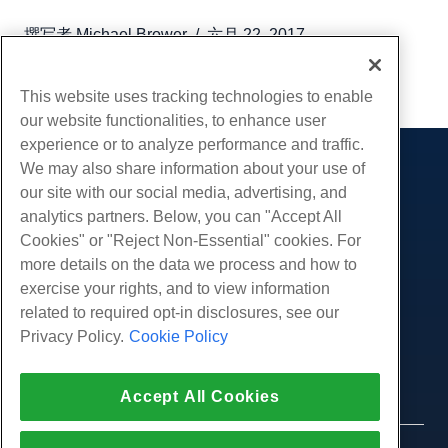
撰写者
Michael Brower
/
六月 22, 2017
复制 URL
This website uses tracking technologies to enable
our website functionalities, to enhance user
experience or to analyze performance and traffic.
We may also share information about your use of
产品展示
our site with our social media, advertising, and
虚拟主机
analytics partners. Below, you can "Accept All
服务
企业主机
Cookies" or "Reject Non-Essential" cookies. For
网站迁移
more details on the data we process and how to
转销商托管
社区
exercise your rights, and to view information
白标经销商
产品资料
公司
related to required opt-in disclosures, see our
管理Linux VPS
教程
Privacy Policy.
Cookie Policy
关于我们
非托管Linux VPS
法律
博客
联系我们
管理Windows. VPS
服务条款
支持
数据中心
Accept All Cookies
非托管Windows VPS
隐私政策
按
在线聊天
云服务器
执法