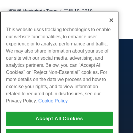
撰写者
Hostwinds Team
/
三行 19, 2019
复制 URL
This website uses tracking technologies to enable
our website functionalities, to enhance user
experience or to analyze performance and traffic.
We may also share information about your use of
产品展示
our site with our social media, advertising, and
虚拟主机
analytics partners. Below, you can "Accept All
服务
企业主机
Cookies" or "Reject Non-Essential" cookies. For
网站迁移
more details on the data we process and how to
转销商托管
社区
exercise your rights, and to view information
白标经销商
产品资料
公司
related to required opt-in disclosures, see our
管理Linux VPS
教程
Privacy Policy.
Cookie Policy
关于我们
非托管Linux VPS
法律
博客
联系我们
管理Windows. VPS
服务条款
支持
数据中心
Accept All Cookies
非托管Windows VPS
隐私政策
按
在线聊天
云服务器
执法