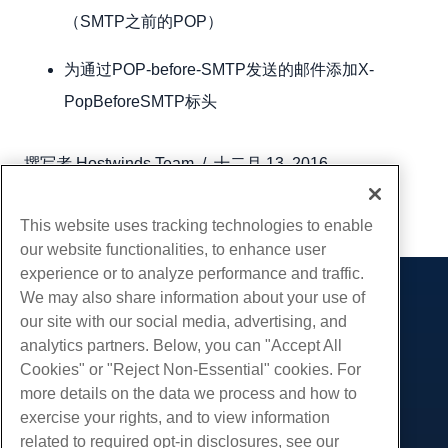
（SMTP之前的POP）
为通过POP-before-SMTP发送的邮件添加X-
PopBeforeSMTP标头
撰写者
Hostwinds Team
/
十二月 13, 2016
复制 URL
This website uses tracking technologies to enable
our website functionalities, to enhance user
experience or to analyze performance and traffic.
We may also share information about your use of
产品展示
our site with our social media, advertising, and
虚拟主机
analytics partners. Below, you can "Accept All
服务
企业主机
Cookies" or "Reject Non-Essential" cookies. For
网站迁移
more details on the data we process and how to
转销商托管
社区
exercise your rights, and to view information
白标经销商
产品资料
公司
related to required opt-in disclosures, see our