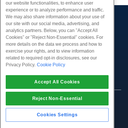
our website functionalities, to enhance user
experience or to analyze performance and traffic.
We may also share information about your use of
产品展示
our site with our social media, advertising, and
虚拟主机
analytics partners. Below, you can "Accept All
服务
企业主机
Cookies" or "Reject Non-Essential" cookies. For
网站迁移
more details on the data we process and how to
转销商托管
社区
exercise your rights, and to view information
白标经销商
产品资料
公司
related to required opt-in disclosures, see our
管理Linux VPS
教程
Privacy Policy.
Cookie Policy
关于我们
非托管Linux VPS
法律
博客
联系我们
管理Windows. VPS
服务条款
支持
数据中心
Accept All Cookies
非托管Windows VPS
隐私政策
按
在线聊天
云服务器
执法
代理商计划
创建工单
Reject Non-Essential
© 2010-2026 Hostwinds, 一种 HostPapa Inc. 公司。
负载均衡器
加盟协议
版权所有。
给我们发邮件
块存储
打电话给我们 (888) 404-1279
Cookies Settings
对象存储
SSL 证明书