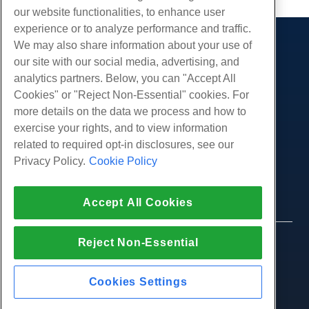
our website functionalities, to enhance user
experience or to analyze performance and traffic.
We may also share information about your use of
产品展示
our site with our social media, advertising, and
虚拟主机
analytics partners. Below, you can "Accept All
服务
企业主机
Cookies" or "Reject Non-Essential" cookies. For
网站迁移
more details on the data we process and how to
转销商托管
社区
exercise your rights, and to view information
白标经销商
产品资料
公司
related to required opt-in disclosures, see our
管理Linux VPS
教程
Privacy Policy.
Cookie Policy
关于我们
非托管Linux VPS
法律
博客
联系我们
管理Windows. VPS
服务条款
支持
数据中心
Accept All Cookies
非托管Windows VPS
隐私政策
按
在线聊天
云服务器
执法
代理商计划
创建工单
Reject Non-Essential
© 2010-2026 Hostwinds, 一种 HostPapa Inc. 公司。
负载均衡器
加盟协议
版权所有。
给我们发邮件
块存储
打电话给我们 (888) 404-1279
Cookies Settings
对象存储
SSL 证明书