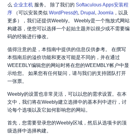
么
创建画廊
企业主机
服务。 除了我们的
Softaculous Apps安装程
序
（可以安装类似
WordPress的
,
Drupal
,
Joomla
，以及
创建幻灯片
更多），我们还提供Weebly。 Weebly是一个拖放式网站
创建地图
构建器，使您可以选择一个起始主题并以很少或不需要编
创建联系表
码的经验进行修改。
创建新闻稿表单
创建一个按钮
值得注意的是，本指南中提供的信息仅供参考。 在撰写
本指南后的溢价功能和更改可能是不同的，并在通过
添加嵌入代码（HTML）
WEEEBLY编辑您的网站时将在您的WEEMBLY帐户中显
相关资源：
示给您。 如果您有任何疑问，请与我们的支持团队打开
一张票。
Weebly的设置也非常灵活，可以以您的需求设置。在本
文中，我们将在Weebly建立选择中的基本列中进行，讨
论每个选项以及它如何影响您的网站。
首先，您需要登录您的Weebly区域，然后从选项卡的顶
级选择中选择构建。