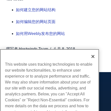
如何建立您的网站结构
如何编辑您的网站页面
如何用Weebly发布您的网站
撰写者
Hostwinds Team
/
八月 8, 2018
复制 URL
This website uses tracking technologies to enable
our website functionalities, to enhance user
experience or to analyze performance and traffic.
We may also share information about your use of
产品展示
our site with our social media, advertising, and
虚拟主机
analytics partners. Below, you can "Accept All
服务
企业主机
Cookies" or "Reject Non-Essential" cookies. For
网站迁移
more details on the data we process and how to
转销商托管
社区