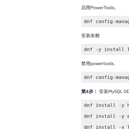
启用PowerTools.
dnf config-mana
安装依赖
dnf -y install 
禁用powertools.
dnf config-mana
第4步：
安装MySQL O
dnf install -y 
dnf install -y e
dnf install -y l