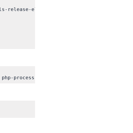
s-release-el8.rpm

 php-process php-xml php-opcache php-ldap php