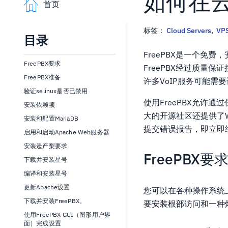
如何在云V
首页
标签：
Cloud Servers
,
VP
目录
FreePBX是一个免
FreePBX要求
FreePBX经过质量保
FreePBX准备
许多VoIP服务可能需要
验证selinux是否已禁用
使用FreePBX允许
安装依赖项
大的开源社区还提供了We
安装和配置MariaDB
提交错误报告，即立即
启用和启动Apache Web服务器
安装遗产梨要求
FreePBX要
下载并安装星号
编译和安装星号
更新Apache设置
您可以在各种操作系统上安
下载并安装FreePBX。
要安装根部访问和一种灯（L
使用FreePBX GUI（图形用户界
面）完成设置