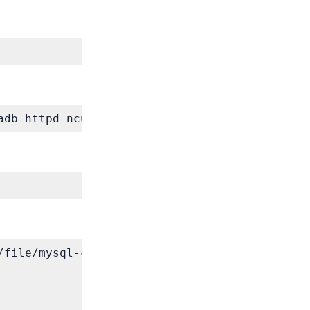
adb httpd ncurses-devel sendmail sendmail-cf 
/file/mysql-connector-odbc-8.0.21-1.el8.x86_64