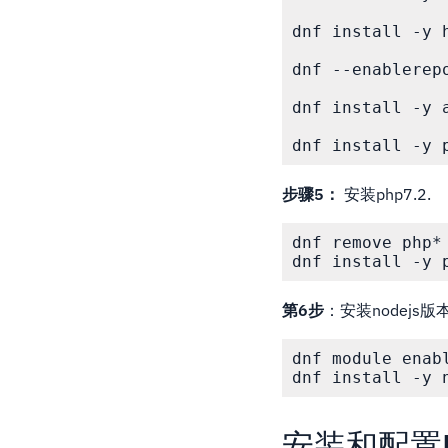
dnf install -y 
dnf --enablerep
dnf install -y a
dnf install -y 
步骤5：
安装php7.2.
dnf remove php*

dnf install -y 
第6步
：安装nodejs版
dnf module enabl
dnf install -y 
安装和配置M