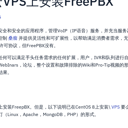
PS上安装FreePBX
S
费，安全和安全的应用程序，管理VoIP（IP语音）服务，并充当服
证控制
桑瘤
并提供灵活性和可扩展性，以帮助满足消费者需求，
许可协议，但FreePBX没有。
通过任何可以满足手头任务需求的任何扩展，用户，IVR和队列进行
bInars，论坛，整个设置和故障排除的Wiki和Pro-Tip视频
结果。
求
装FreepBX。但是，以下说明已在CentOS 8上安装\
VPS
要
inux，Apache，MongoDB，PHP）的形式。