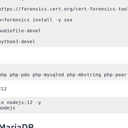
https://forensics.cert.org/cert-forensics-tool
o=forensics install -y sox

udiofile-devel

python3-devel
php php-pdo php-mysqlnd php-mbstring php-pear
本12
e nodejs:12 -y

nodejs
ariaDB