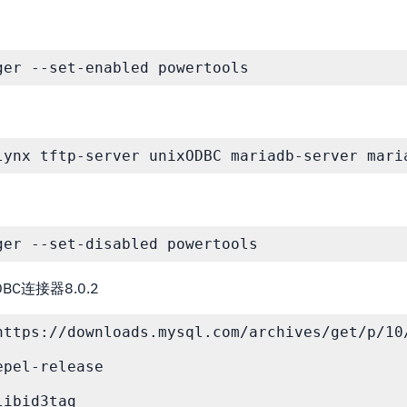
ger --set-enabled powertools
lynx tftp-server unixODBC mariadb-server mari
ger --set-disabled powertools
DBC连接器8.0.2
https://downloads.mysql.com/archives/get/p/10
pel-release

ibid3tag
