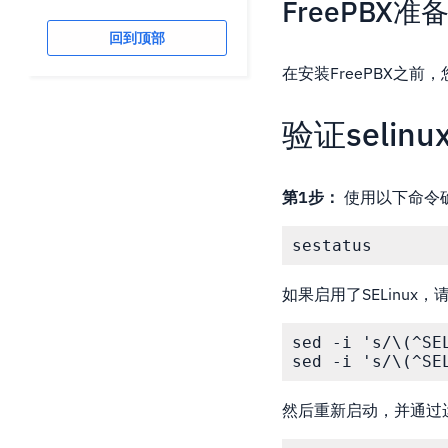
FreePBX准
回到顶部
在安装FreePBX之
验证selin
第1步：
使用以下命令确保
sestatus
如果启用了SELinux
sed -i 's/\(^SE
sed -i 's/\(^SE
然后重新启动，并通过运行'