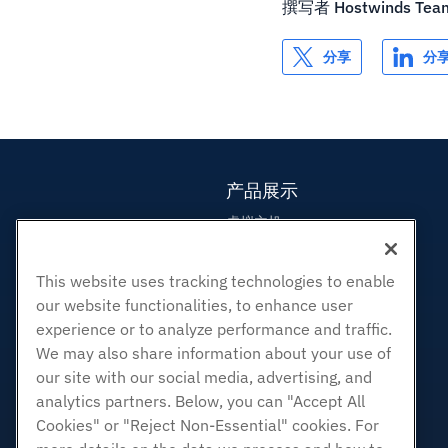
撰写者
Hostwinds Tea
分享
分
产品展示
虚拟主机
企业主机
转销商托管
This website uses tracking technologies to enable
our website functionalities, to enhance user
白标经销商
experience or to analyze performance and traffic.
管理Linux VPS
We may also share information about your use of
非托管Linux VPS
our site with our social media, advertising, and
管理Windows. VPS
analytics partners. Below, you can "Accept All
Cookies" or "Reject Non-Essential" cookies. For
非托管Windows VPS