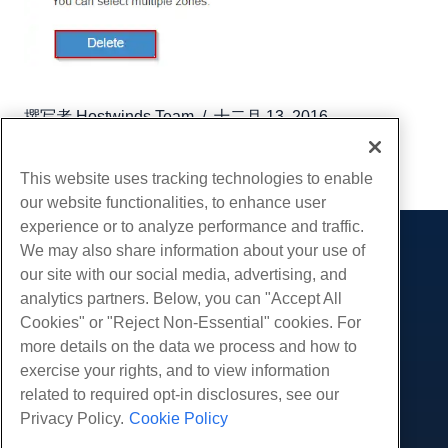
撰写者
Hostwinds Team
/
十二月 13, 2016
复制 URL
This website uses tracking technologies to enable
our website functionalities, to enhance user
experience or to analyze performance and traffic.
We may also share information about your use of
产品展示
our site with our social media, advertising, and
虚拟主机
analytics partners. Below, you can "Accept All
服务
企业主机
Cookies" or "Reject Non-Essential" cookies. For
网站迁移
more details on the data we process and how to
转销商托管
社区
exercise your rights, and to view information
白标经销商
产品资料
公司
related to required opt-in disclosures, see our
管理Linux VPS
教程
Privacy Policy.
Cookie Policy
关于我们
非托管Linux VPS
法律
博客
联系我们