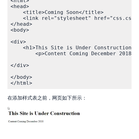
<html>

<head>

    <title>Coming Soon</title>

    <link rel="stylesheet" href="css.css"/
</head>

<body>

<div>

    <h1>This Site is Under Construction</h
        <p>Content Coming December 2018</p
</div>

</body>

在添加样式表之前，网页如下所示：