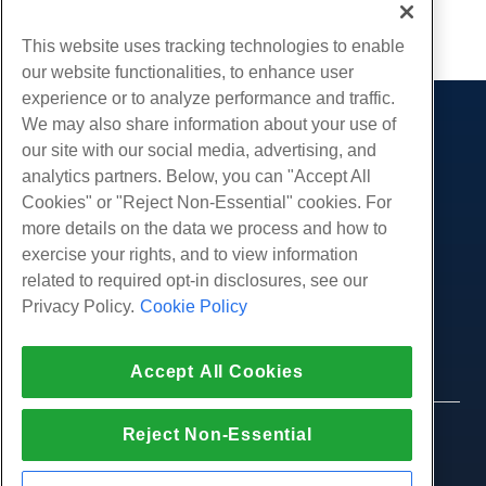
复制 URL
This website uses tracking technologies to enable
our website functionalities, to enhance user
experience or to analyze performance and traffic.
We may also share information about your use of
产品展示
our site with our social media, advertising, and
虚拟主机
analytics partners. Below, you can "Accept All
服务
企业主机
Cookies" or "Reject Non-Essential" cookies. For
网站迁移
more details on the data we process and how to
转销商托管
社区
exercise your rights, and to view information
白标经销商
产品资料
公司
related to required opt-in disclosures, see our
管理Linux VPS
教程
Privacy Policy.
Cookie Policy
关于我们
非托管Linux VPS
法律
博客
联系我们
管理Windows. VPS
服务条款
支持
数据中心
Accept All Cookies
非托管Windows VPS
隐私政策
按
在线聊天
云服务器
执法
代理商计划
创建工单
Reject Non-Essential
© 2010-2026 Hostwinds, 一种 HostPapa Inc. 公司。
负载均衡器
加盟协议
版权所有。
给我们发邮件
块存储