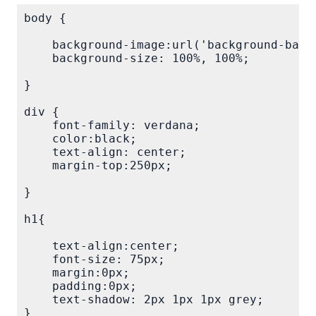
body {

    background-image:url('background-back
    background-size: 100%, 100%;

}

div {

    font-family: verdana;

    color:black;

    text-align: center;

    margin-top:250px;

}

h1{

    text-align:center;

    font-size: 75px;

    margin:0px;

    padding:0px;

    text-shadow: 2px 1px 1px grey;

}
