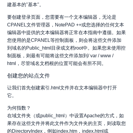
建基本的"基本"。
添加容器和内容
和 \
要创建登录页面，您需要有一个文本编辑器，无论是
向您的网站添加样式
CPANEL文件管理器，NotePAD ++或您选择的任何文本
创建和编辑样式表的CSS.CSS'
编辑器中提供的文本编辑器将正常在本指南中遵循。如果
测试您的网站
您使用的是CPANEL等控制面板，则会将这些文件添加
到域名的Public_html目录或文档root中。如果您未使用控
制面板，则最有可能将这些文件添加到/ var / www /
html，尽管域名文档根的位置可能会有所不同。
创建您的站点文件
让我们首先创建索引.html文件并在文本编辑器中打开
它。
为何指数？
在域文件夹（或public_html）中设置Apache的方式，如
果存在这些文件并将此文件作为文件夹的主页，则读取您
的DirectoryIndex，例如index.htm，index.html或