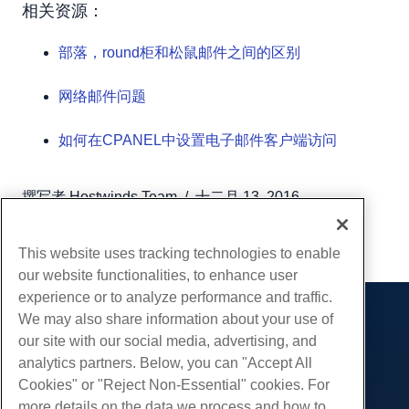
相关资源：
部落，round柜和松鼠邮件之间的区别
网络邮件问题
如何在CPANEL中设置电子邮件客户端访问
撰写者
Hostwinds Team
/
十二月 13, 2016
复制 URL
This website uses tracking technologies to enable
our website functionalities, to enhance user
experience or to analyze performance and traffic.
We may also share information about your use of
产品展示
our site with our social media, advertising, and
虚拟主机
analytics partners. Below, you can "Accept All
服务
企业主机
Cookies" or "Reject Non-Essential" cookies. For
网站迁移
more details on the data we process and how to
转销商托管