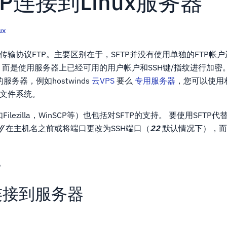
TP连接到Linux服务器
ux
件传输协议FTP。主要区别在于，SFTP并没有使用单独的FTP帐
加密，而是使用服务器上已经可用的用户帐户和SSH键/指纹进行加
服务器，例如hostwinds
云VPS
要么
专用服务器
，您可以使用
的文件系统。
ilezilla，WinSCP等）也包括对SFTP的支持。 要使用SFTP
/
在主机名之前或将端口更改为SSH端口（
22
默认情况下），而
例。
连接到服务器