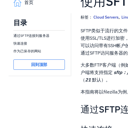
使用SF
首页
标签：
Cloud Servers
,
Lin
目录
SFTP类似于流行的文
通过SFTP连接到服务器
使用SSL/TLS进行
快速连接
可以访问带有SSH帐户的
作为已保存的网站
通过SFTP访问服务器
回到顶部
大多数FTP客户端（例如F
户端将支持指定
sftp：/
（
21
默认）。
本指南将以filezilla为
通过SFTP