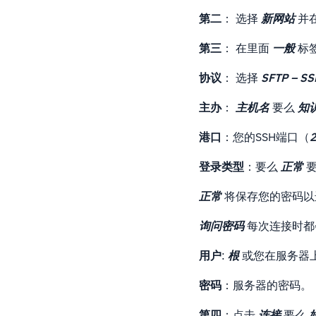
第二
： 选择
新网站
并
第三
： 在里面
一般
标
协议
： 选择
SFTP –
主办
：
主机名
要么
知
港口
：您的SSH端口（
登录类型
：要么
正常
正常
将保存您的密码以
询问密码
每次连接时都
用户
:
根
或您在服务器
密码
：服务器的密码。
第四
：点击
连接
要么