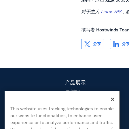
对于主人
Linux VPS
，
撰写者
Hostwinds Tea
分享
分
产品展示
虚拟主机
企业主机
转销商托管
This website uses tracking technologies to enable
our website functionalities, to enhance user
白标经销商
experience or to analyze performance and traffic.
管理Linux VPS