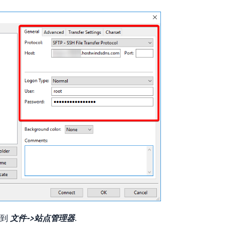
转到
文件->站点管理器
.