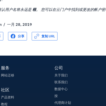
默认用户名将永远是
根
。 您可以在云门户中找到或更改的帐户密
m
/
一月 28, 2019
享
分享
复制 URL
服务
公司
网站迁移
关于我们
联系我们
数据中心
社区
按
产品资料
代理商计划
教程