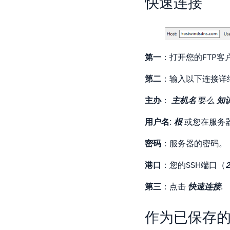
快速连接
第一
：打开您的FTP客
第二
：输入以下连接详
主办
：
主机名
要么
知
用户名
:
根
或您在服务
密码
：服务器的密码。
港口
：您的SSH端口（
第三
：点击
快速连接
.
作为已保存