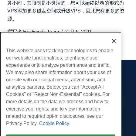
务不同，其限制是不灵活的，您可以始终以卷的形式为
VPS添加更多磁盘空间或升级VPS，因此您有更多的资
源。
撰写者
Hostwinds Team
/
六月 5, 2021
复制 URL
This website uses tracking technologies to enable
our website functionalities, to enhance user
experience or to analyze performance and traffic.
We may also share information about your use of
产品展示
our site with our social media, advertising, and
虚拟主机
analytics partners. Below, you can "Accept All
服务
企业主机
Cookies" or "Reject Non-Essential" cookies. For
网站迁移
more details on the data we process and how to
转销商托管
社区
exercise your rights, and to view information
白标经销商
产品资料
公司
related to required opt-in disclosures, see our
管理Linux VPS
教程
Privacy Policy.
Cookie Policy
关于我们
非托管Linux VPS
法律
博客
联系我们