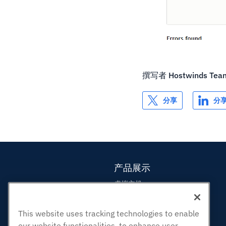
撰写者
Hostwinds Tea
分享
分
产品展示
虚拟主机
企业主机
This website uses tracking technologies to enable
转销商托管
our website functionalities, to enhance user