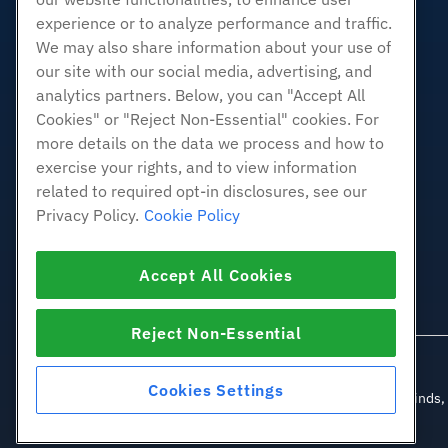
白标经销商
experience or to analyze performance and traffic.
管理Linux VPS
We may also share information about your use of
非托管Linux VPS
our site with our social media, advertising, and
管理Windows. VPS
analytics partners. Below, you can "Accept All
Cookies" or "Reject Non-Essential" cookies. For
非托管Windows VPS
more details on the data we process and how to
云服务器
exercise your rights, and to view information
负载均衡器
related to required opt-in disclosures, see our
块存储
Privacy Policy.
Cookie Policy
对象存储
SSL 证明书
Accept All Cookies
Web应用程序托管
Reject Non-Essential
Cookies Settings
© 2010-2026 Hostwin