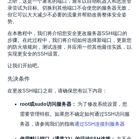
步骤2：更新防火墙规则
上听，这是一个著名的端口，通常以自动机器人和恶意登
录尝试为目标。切换到其他端口不会使您的服务器无敌，
步骤3：重新启动SSH服务
但它可以大大减少不必要的流量并帮助改善整体安全姿
步骤4：测试新的SSH端口
势。
步骤5：使SSH连接更容易（可选）
在本教程中，我们将介绍您安全更改服务器SSH端口的
锁定SSH访问
步骤。在此过程中，我们将介绍如何选择新端口，更新您
禁用根登录
的防火墙规则，测试连接，并应用一些其他最佳实践，以
实现更安全的SSH设置。
使用SSH密钥身份验证
设置FAIL2BAN或类似工具
让我们开始吧。
保持SSH和您的操作系统更新
先决条件
监视登录活动
使用IP白名单限制SSH访问
在更改SSH端口之前，请确保您有以下内容：
root或sudo访问服务器：
为了修改系统设置，您
需要管理特权。如果您不确定如何通过SSH访问服
务器，请参阅我们的指南
通过SSH连接到服务器
使用默认端口（通常22）的活动SSH连接：
在不合