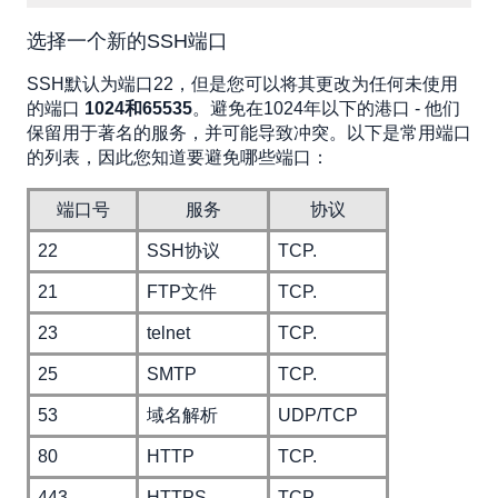
选择一个新的SSH端口
SSH默认为端口22，但是您可以将其更改为任何未使用
的端口
1024和65535
。避免在1024年以下的港口 - 他们
保留用于著名的服务，并可能导致冲突。以下是常用端口
的列表，因此您知道要避免哪些端口：
端口号
服务
协议
22
SSH协议
TCP.
21
FTP文件
TCP.
23
telnet
TCP.
25
SMTP
TCP.
53
域名解析
UDP/TCP
80
HTTP
TCP.
443
HTTPS
TCP.