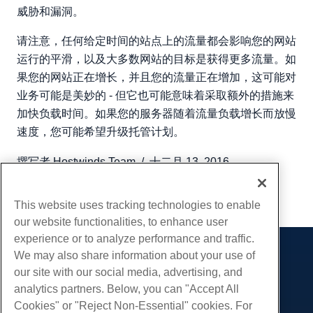
威胁和漏洞。
请注意，任何给定时间的站点上的流量都会影响您的网站
运行的平滑，以及大多数网站的目标是获得更多流量。如
果您的网站正在增长，并且您的流量正在增加，这可能对
业务可能是美妙的 - 但它也可能意味着采取额外的措施来
加快负载时间。如果您的服务器随着流量负载增长而放慢
速度，您可能希望升级托管计划。
撰写者
Hostwinds Team
/
十二月 13, 2016
复制 URL
This website uses tracking technologies to enable
our website functionalities, to enhance user
experience or to analyze performance and traffic.
We may also share information about your use of
产品展示
our site with our social media, advertising, and
虚拟主机
analytics partners. Below, you can "Accept All
服务
企业主机
Cookies" or "Reject Non-Essential" cookies. For