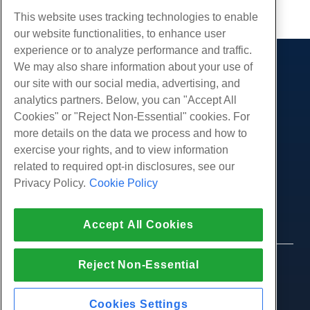
复制 URL
This website uses tracking technologies to enable
our website functionalities, to enhance user
experience or to analyze performance and traffic.
We may also share information about your use of
产品展示
our site with our social media, advertising, and
虚拟主机
analytics partners. Below, you can "Accept All
服务
企业主机
Cookies" or "Reject Non-Essential" cookies. For
网站迁移
more details on the data we process and how to
转销商托管
社区
exercise your rights, and to view information
白标经销商
产品资料
公司
related to required opt-in disclosures, see our
管理Linux VPS
教程
Privacy Policy.
Cookie Policy
关于我们
非托管Linux VPS
法律
博客
联系我们
管理Windows. VPS
服务条款
支持
数据中心
Accept All Cookies
非托管Windows VPS
隐私政策
按
在线聊天
云服务器
执法
代理商计划
创建工单
Reject Non-Essential
© 2010-2026 Hostwinds, 一种 HostPapa Inc. 公司。
负载均衡器
加盟协议
版权所有。
给我们发邮件
块存储
打电话给我们 (888) 404-1279
Cookies Settings
对象存储