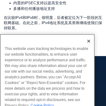
内置的IPSEC支持以提高安全性 
多播和任何播放地址支持 
在比较IPv4和IPv6时，很明显，后者被定位为下一阶段的互
联网基础。在此之前，IPv4地址系统及其类将继续使我们保
持联系。 
撰写者
Hostwinds Team
/
五月 23, 2024
复制 URL
This website uses tracking technologies to enable
our website functionalities, to enhance user
experience or to analyze performance and traffic.
We may also share information about your use of
产品展示
our site with our social media, advertising, and
虚拟主机
analytics partners. Below, you can "Accept All
服务
企业主机
Cookies" or "Reject Non-Essential" cookies. For
网站迁移
more details on the data we process and how to
转销商托管
社区
exercise your rights, and to view information
白标经销商
产品资料
公司
related to required opt-in disclosures, see our
管理Linux VPS
教程
Privacy Policy.
Cookie Policy
关于我们