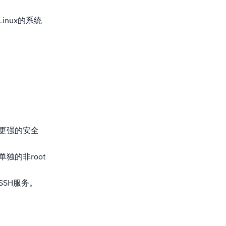
nux的系统
。
更强的安全
独的非root
SH服务。