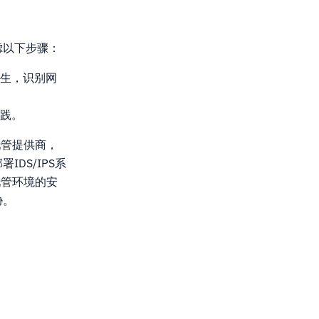
虑以下步骤：
生，识别网
践。
托管提供商，
DS/IPS系
托管环境的安
胁。