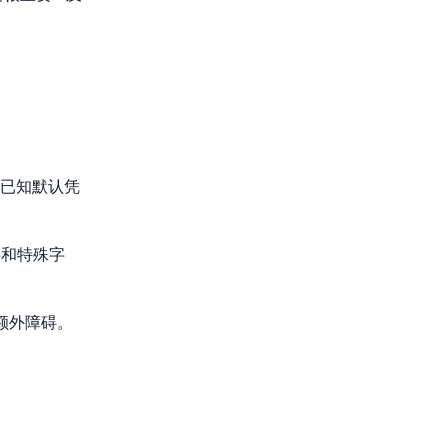
已知默认凭
字和特殊字
额外障碍。