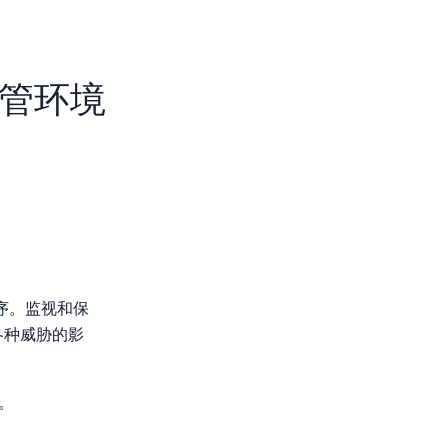
托管环境
序。监视和保
各种威胁的影
。